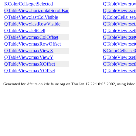
KColorCells::getSelected
QTableView::r
QTableView::horizontalScrollBar
QTableView::scr
QTableView::lastColVisible
KColorCells::se
QTableView::lastRowVisible
QTableView::se
QTableView::leftCell
QTableView::se
QTableView::maxColOffset
QTableView::set
QTableView::maxRowOffset
QTableView::set
QTableView::maxViewX
KColorCells::set
QTableView::maxViewY
QTableView::set
QTableView::maxXOffset
QTableView::se
QTableView::maxYOffset
QTableView::s
Generated by: dfaure on kde.faure.org on Thu Jan 17 22:16:05 2002, using kdoc