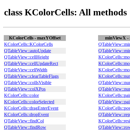
class KColorCells: All methods
KColorCells - maxYOffset
minViewX -
KColorCells::KColorCells
QTableView::m
QTableView::autoUpdate
QTableView::m
QTableView::cellHeight
KColorCells::m
QTableView::cellUpdateRect
KColorCells::mo
QTableView::cellWidth
KColorCells::mo
QTableView::clearTableFlags
KColorCells::nu
QTableView::colIsVisible
QTableView::nu
QTableView::colXPos
QTableView::n
KColorCells::color
KColorCells::pai
KColorCells::colorSelected
QTableView::pai
KColorCells::dragEnterEvent
KColorCells::po
KColorCells::dropEvent
QTableView::rep
QTableView::findCol
KColorCells::res
QTableView::findRow
QTableView::row