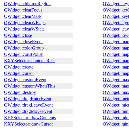
QWidget::childrenRegion
QWidget::key
QWidget::clearFocus
QWidget::key
QWidget::clearMask
QWidget::key
QWidget::clearWFlags
QWidget::layo
QWidget::clearWState
QWidget::lea
QWidget::close
QWidget::low
QWidget::closeEvent
QWidget::ma
QWidget::colorGroup
QWidget::ma
QWidget::constPolish
QWidget::map
KXYSelector::contentsRect
QWidget::ma
QWidget::create
QWidget::ma
QWidget::cursor
QWidget::map
QWidget::customEvent
QWidget::ma
QWidget::customWhatsThis
QWidget::ma
QWidget::destroy
QWidget::ma
QWidget::dragEnterEvent
QWidget::metr
QWidget::dragLeaveEvent
QWidget::mic
QWidget::dragMoveEvent
QWidget::mi
KHSSelector::drawContents
QWidget::mi
KXYSelector::drawCursor
QWidget::min