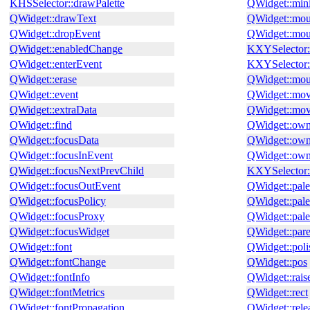
KHSSelector::drawPalette
QWidget::mi
QWidget::drawText
QWidget::mou
QWidget::dropEvent
QWidget::mou
QWidget::enabledChange
KXYSelector
QWidget::enterEvent
KXYSelector:
QWidget::erase
QWidget::mou
QWidget::event
QWidget::mo
QWidget::extraData
QWidget::mo
QWidget::find
QWidget::own
QWidget::focusData
QWidget::ow
QWidget::focusInEvent
QWidget::own
QWidget::focusNextPrevChild
KXYSelector:
QWidget::focusOutEvent
QWidget::pale
QWidget::focusPolicy
QWidget::pal
QWidget::focusProxy
QWidget::pale
QWidget::focusWidget
QWidget::par
QWidget::font
QWidget::poli
QWidget::fontChange
QWidget::pos
QWidget::fontInfo
QWidget::rais
QWidget::fontMetrics
QWidget::rect
QWidget::fontPropagation
QWidget::rel