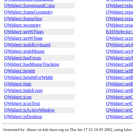
QWidget::foregroundColor
QWidget::rel
QWidget::frameGeometry
QWidget::repa
QWidget::frameSize
QWidget::repa
QWidget::geometry
QWidget::resi
QWidget::getWFlags
KHSSelector::
QWidget::getWState
QWidget::scro
QWidget::grabKeyboard
QWidget::set
QWidget::grabMouse
QWidget::set
QWidget::hasFocus
QWidget::set
QWidget::hasMouseTracking
QWidget::set
QWidget::height
QWidget::set
QWidget::heightForWidth
QWidget::set
QWidget::hide
QWidget::set
QWidget::hideEvent
QWidget::setB
QWidget::icon
QWidget::set
QWidget::iconText
QWidget::setC
QWidget::isActiveWindow
QWidget::setC
QWidget::isDesktop
QWidget::setD
Generated by: dfaure on kde.faure.org on Thu Jan 17 22:16:05 2002, using kdoc