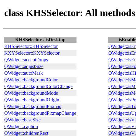
class KHSSelector: All methods
KHSSelector - isDesktop
isEnable
KHSSelector::KHSSelector
QWidget::isE
KXYSelector::KXYSelector
QWidget::isE
QWidget::acceptDrops
QWidget::is
QWidget::adjustSize
QWidget::isF
QWidget::autoMask
QWidget::isH
QWidget::backgroundColor
QWidget::isM
QWidget::backgroundColorChange
QWidget::isM
QWidget::backgroundMode
QWidget::isM
QWidget::backgroundOrigin
QWidget::isP
QWidget::backgroundPixmap
QWidget::isT
QWidget::backgroundPixmapChange
QWidget::isU
QWidget::baseSize
QWidget::isVi
QWidget::caption
QWidget::isVi
QWidget::childrenRect
QWidget::isV