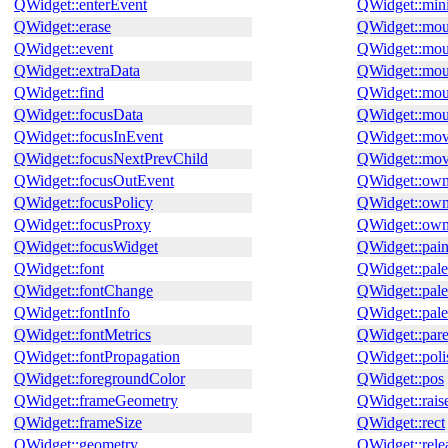
QWidget::enterEvent
QWidget::mi
QWidget::erase
QWidget::mou
QWidget::event
QWidget::mou
QWidget::extraData
QWidget::mo
QWidget::find
QWidget::mou
QWidget::focusData
QWidget::mou
QWidget::focusInEvent
QWidget::mo
QWidget::focusNextPrevChild
QWidget::mo
QWidget::focusOutEvent
QWidget::own
QWidget::focusPolicy
QWidget::ow
QWidget::focusProxy
QWidget::own
QWidget::focusWidget
QWidget::pain
QWidget::font
QWidget::pale
QWidget::fontChange
QWidget::pal
QWidget::fontInfo
QWidget::pale
QWidget::fontMetrics
QWidget::par
QWidget::fontPropagation
QWidget::poli
QWidget::foregroundColor
QWidget::pos
QWidget::frameGeometry
QWidget::rais
QWidget::frameSize
QWidget::rect
QWidget::geometry
QWidget::rel