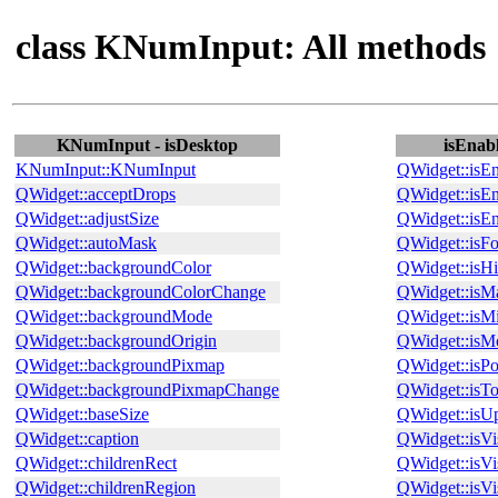
class KNumInput: All methods
KNumInput - isDesktop
isEnabl
KNumInput::KNumInput
QWidget::isE
QWidget::acceptDrops
QWidget::isE
QWidget::adjustSize
QWidget::is
QWidget::autoMask
QWidget::isF
QWidget::backgroundColor
QWidget::isH
QWidget::backgroundColorChange
QWidget::isM
QWidget::backgroundMode
QWidget::isM
QWidget::backgroundOrigin
QWidget::isM
QWidget::backgroundPixmap
QWidget::isP
QWidget::backgroundPixmapChange
QWidget::isT
QWidget::baseSize
QWidget::isU
QWidget::caption
QWidget::isVi
QWidget::childrenRect
QWidget::isVi
QWidget::childrenRegion
QWidget::isV