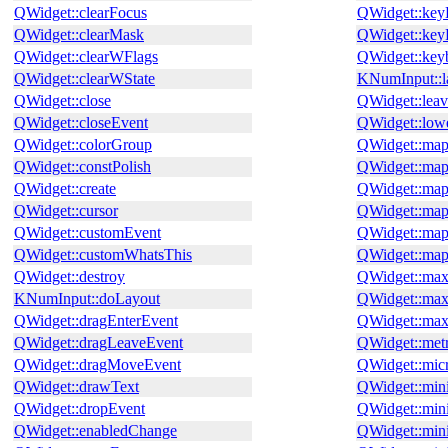
QWidget::clearFocus
QWidget::key
QWidget::clearMask
QWidget::key
QWidget::clearWFlags
QWidget::key
QWidget::clearWState
KNumInput::l
QWidget::close
QWidget::lea
QWidget::closeEvent
QWidget::low
QWidget::colorGroup
QWidget::ma
QWidget::constPolish
QWidget::ma
QWidget::create
QWidget::map
QWidget::cursor
QWidget::ma
QWidget::customEvent
QWidget::ma
QWidget::customWhatsThis
QWidget::map
QWidget::destroy
QWidget::ma
KNumInput::doLayout
QWidget::ma
QWidget::dragEnterEvent
QWidget::ma
QWidget::dragLeaveEvent
QWidget::metr
QWidget::dragMoveEvent
QWidget::mic
QWidget::drawText
QWidget::mi
QWidget::dropEvent
QWidget::mi
QWidget::enabledChange
QWidget::min