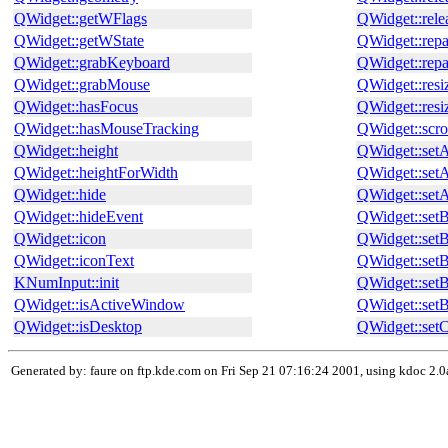
QWidget::getWFlags
QWidget::rel
QWidget::getWState
QWidget::repa
QWidget::grabKeyboard
QWidget::repa
QWidget::grabMouse
QWidget::resi
QWidget::hasFocus
QWidget::resi
QWidget::hasMouseTracking
QWidget::scro
QWidget::height
QWidget::set
QWidget::heightForWidth
QWidget::set
QWidget::hide
QWidget::set
QWidget::hideEvent
QWidget::set
QWidget::icon
QWidget::set
QWidget::iconText
QWidget::set
KNumInput::init
QWidget::set
QWidget::isActiveWindow
QWidget::setB
QWidget::isDesktop
QWidget::set
Generated by: faure on ftp.kde.com on Fri Sep 21 07:16:24 2001, using kdoc 2.0