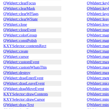
QWidget::clearFocus
QWidget::key
QWidget::clearMask
QWidget::key
QWidget::clearWFlags
QWidget::layo
QWidget::clearWState
QWidget::lea
QWidget::close
QWidget::low
QWidget::closeEvent
QWidget::ma
QWidget::colorGroup
QWidget::ma
QWidget::constPolish
QWidget::map
KXYSelector::contentsRect
QWidget::ma
QWidget::create
QWidget::ma
QWidget::cursor
QWidget::map
QWidget::customEvent
QWidget::ma
QWidget::customWhatsThis
QWidget::ma
QWidget::destroy
QWidget::ma
QWidget::dragEnterEvent
QWidget::metr
QWidget::dragLeaveEvent
QWidget::mic
QWidget::dragMoveEvent
QWidget::mi
KXYSelector::drawContents
QWidget::mi
KXYSelector::drawCursor
QWidget::min
QWidget::drawText
QWidget::mi