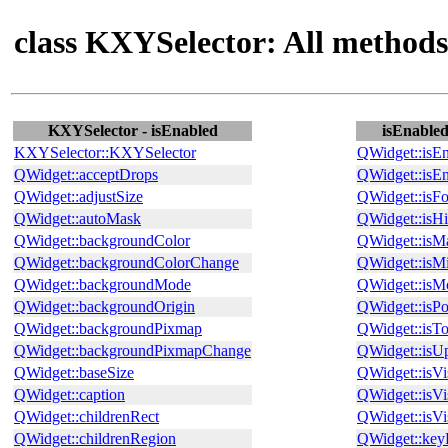
class KXYSelector: All methods
KXYSelector - isEnabled
isEnabled
KXYSelector::KXYSelector
QWidget::isE
QWidget::acceptDrops
QWidget::is
QWidget::adjustSize
QWidget::isF
QWidget::autoMask
QWidget::isH
QWidget::backgroundColor
QWidget::isM
QWidget::backgroundColorChange
QWidget::isM
QWidget::backgroundMode
QWidget::isM
QWidget::backgroundOrigin
QWidget::isP
QWidget::backgroundPixmap
QWidget::isT
QWidget::backgroundPixmapChange
QWidget::isU
QWidget::baseSize
QWidget::isVi
QWidget::caption
QWidget::isVi
QWidget::childrenRect
QWidget::isV
QWidget::childrenRegion
QWidget::key