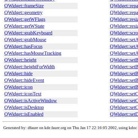
QWidget::frameSize
QWidget::repa
QWidget::geometry
QWidget::repa
QWidget::getWFlags
QWidget::resi
QWidget::getWState
QWidget::resi
QWidget::grabKeyboard
QWidget::scro
QWidget::grabMouse
QWidget::set
QWidget::hasFocus
QWidget::set
QWidget::hasMouseTracking
QWidget::set
QWidget::height
QWidget::set
QWidget::heightForWidth
QWidget::set
QWidget::hide
QWidget::set
QWidget::hideEvent
QWidget::set
QWidget::icon
QWidget::setB
QWidget::iconText
QWidget::set
QWidget::isActiveWindow
QWidget::setC
QWidget::isDesktop
QWidget::setC
QWidget::isEnabled
QWidget::setD
Generated by: dfaure on kde.faure.org on Thu Jan 17 22:16:05 2002, using kdoc