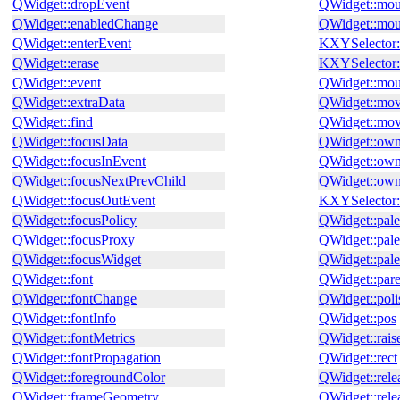
QWidget::dropEvent
QWidget::mou
QWidget::enabledChange
QWidget::mou
QWidget::enterEvent
KXYSelector
QWidget::erase
KXYSelector:
QWidget::event
QWidget::mou
QWidget::extraData
QWidget::mo
QWidget::find
QWidget::mo
QWidget::focusData
QWidget::own
QWidget::focusInEvent
QWidget::ow
QWidget::focusNextPrevChild
QWidget::own
QWidget::focusOutEvent
KXYSelector:
QWidget::focusPolicy
QWidget::pale
QWidget::focusProxy
QWidget::pal
QWidget::focusWidget
QWidget::pale
QWidget::font
QWidget::par
QWidget::fontChange
QWidget::poli
QWidget::fontInfo
QWidget::pos
QWidget::fontMetrics
QWidget::rais
QWidget::fontPropagation
QWidget::rect
QWidget::foregroundColor
QWidget::rel
QWidget::frameGeometry
QWidget::rel